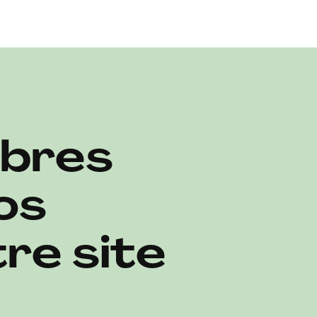
embres
os
re site