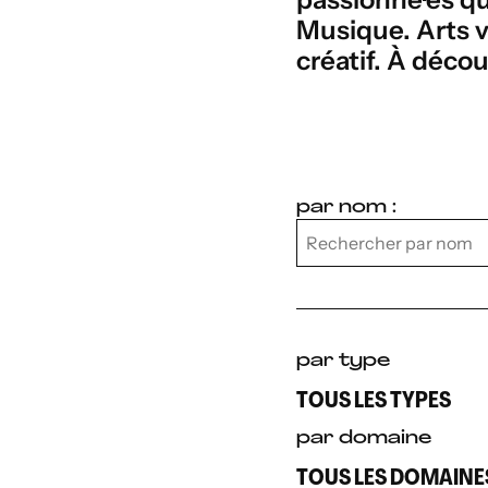
Musique. Arts v
créatif. À décou
par nom :
par type
Filtrer les membres 
TOUS LES TYPES
par domaine
TOUS LES DOMAINE