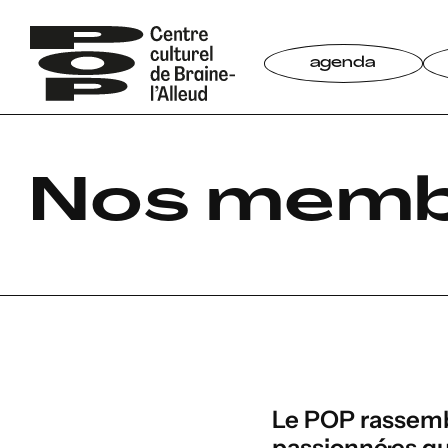
Aller
au
contenu
agenda
Nos mem
Le POP rassembl
passionné·es qui