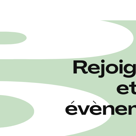
Rejoi
e
évènem