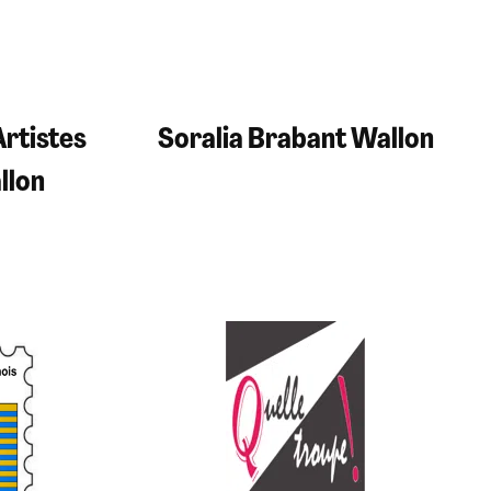
Artistes
Soralia Brabant Wallon
llon