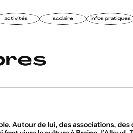
activités
scolaire
infos pratiques
bres
e. Autour de lui, des associations, des c
 font vivre la culture à Braine-l’Alleud. 