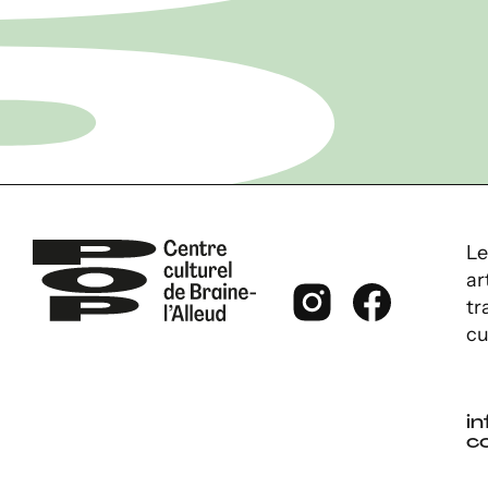
Le
ar
tr
cu
in
c