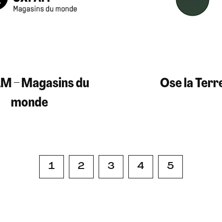
M – Magasins du
Ose la Terr
monde
1
2
3
4
5
P
o