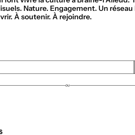
isuels. Nature. Engagement. Un réseau lo
vrir. À soutenir. À rejoindre.
ou
par catégorie
S