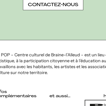
a
CONTACTEZ-NOUS
t
i
o
n
 POP – Centre culturel de Braine-l’Alleud – est un lieu 
tistique, à la participation citoyenne et à l’éducation
availlons avec les habitants, les artistes et les associati
lture sur notre territoire.
fos
omplémentaires
et aussi…