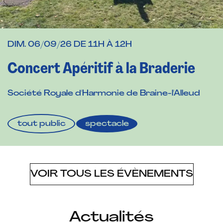
l
e
DIM. 06/09/26 DE 11H À 12H
Concert Apéritif à la Braderie
s
Société Royale d'Harmonie de Braine-l'Alleud
tout public
spectacle
e
VOIR TOUS LES ÉVÈNEMENTS
t
Actualités