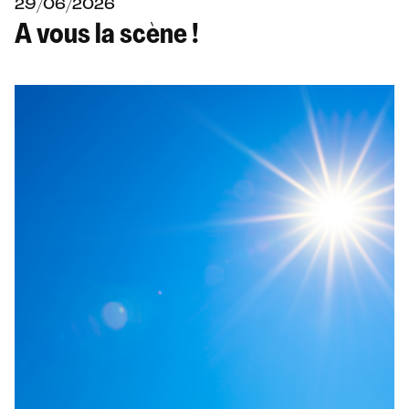
i
29/06/2026
A vous la scène !
t
é
s