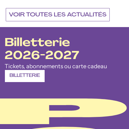
VOIR TOUTES LES ACTUALITÉS
u
Billetterie
l
2026-202
7
Tickets, abonnements ou carte cadeau
t
BILLETTERIE
u