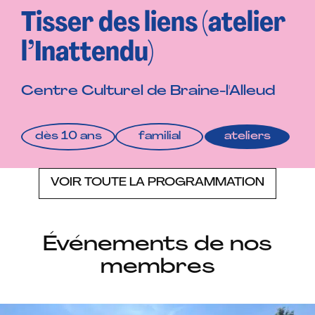
:
Tisser des liens (atelier
l’Inattendu)
a
Centre Culturel de Braine-l'Alleud
g
dès 10 ans
familial
ateliers
e
VOIR TOUTE LA PROGRAMMATION
Événements de nos
n
membres