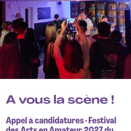
O
P
—
C
A vous la scène !
Appel à candidatures · Festival
e
des Arts en Amateur 2027 du