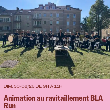
d
a
,
s
p
DIM. 30/08/26 DE 9H À 11H
Animation au ravitaillement BLA
Run