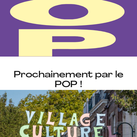
r
e
l
Prochainement par le
d
POP !
e