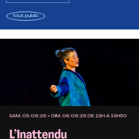
e
tout public
-
l
’
A
SAM. 05/09/26 > DIM. 06/09/26 DE 15H À 15H50
L’Inattendu