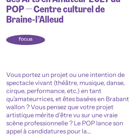
POP — Centre culturel de
Braine-l’Alleud
n
focus
t
Vous portez un projet ou une intention de
r
spectacle vivant (théâtre, musique, danse,
cirque, performance, etc.) en tant
qu’amateur·rices, et êtes basé·es en Brabant
e
wallon ? Vous pensez que votre projet
artistique mérite d’être vu sur une vraie
scène professionnelle ? Le POP lance son
appel à candidatures pour la…
c