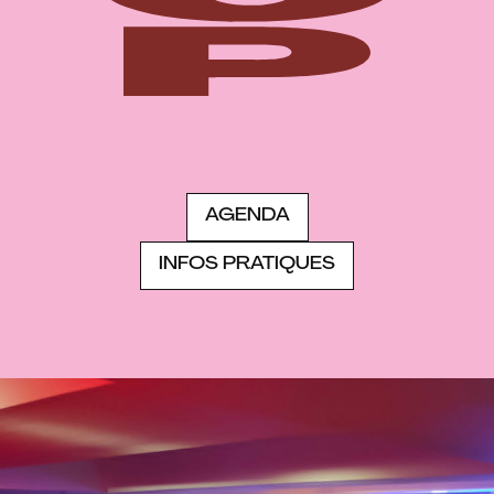
AGENDA
L
INFOS PRATIQUES
e
P