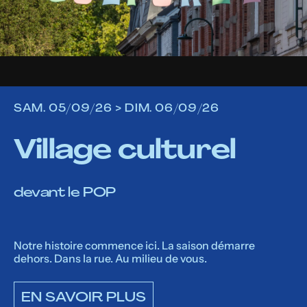
B
r
a
SAM. 05/09/26 > DIM. 06/09/26
Village culturel
i
devant le POP
n
Notre histoire commence ici. La saison démarre
dehors. Dans la rue. Au milieu de vous.
EN SAVOIR PLUS