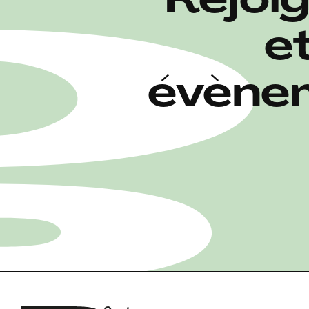
Rejoi
e
évènem