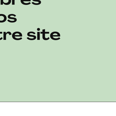
embres
os
re site