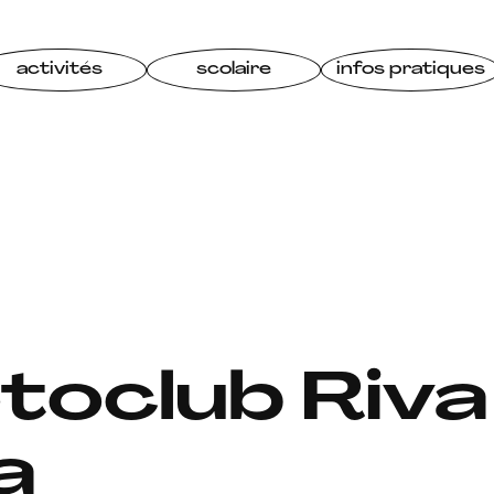
activités
scolaire
infos pratiques
toclub Riva
a