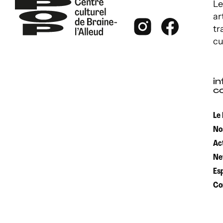
Le
ar
tr
cu
in
c
Le
No
Ac
Ne
Es
Co