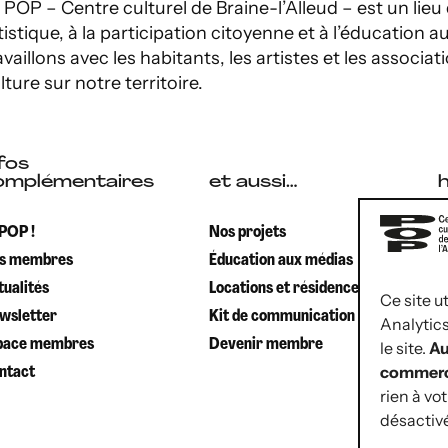
 POP – Centre culturel de Braine-l’Alleud – est un lieu 
tistique, à la participation citoyenne et à l’éducation
availlons avec les habitants, les artistes et les associati
lture sur notre territoire.
fos
omplémentaires
et aussi…
S
 POP !
Nos projets
s membres
Éducation aux médias
d
tualités
Locations et résidences
d
Ce site u
wsletter
Kit de communication
Analytic
B
pace membres
Devenir membre
le site.
Au
commerc
ntact
d
rien à vo
d
désactiv