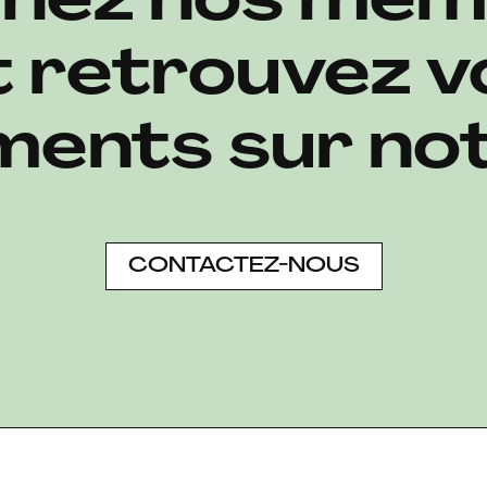
gnez nos m
t retrouvez v
ents sur not
CONTACTEZ-NOUS