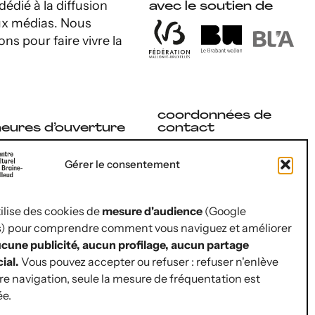
dédié à la diffusion
avec le soutien de
 aux médias. Nous
ons pour faire vivre la
coordonnées de
heures d’ouverture
contact
Rue Jules Hans 10
ecrétariat
Gérer le consentement
1420 Braine-l’Alleud
u lundi au vendredi
02 854 07 30
e 9 h à 17 h
tilise des cookies de
mesure d'audience
(Google
hello@lepop.be
s) pour comprendre comment vous naviguez et améliorer
illetterie
ASBL POP
cune publicité, aucun profilage, aucun partage
Région Wallonne | BE12
ial.
Vous pouvez accepter ou refuser : refuser n'enlève
u lundi au vendredi
0681 0481 5092 | RPM
tre navigation, seule la mesure de fréquentation est
de Nivelles
e 9 h à 12 h 30
ée.