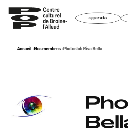
Aller
au
contenu
agenda
Accueil
→
Nos membres
→
Photoclub Riva Bella
Pho
Bell