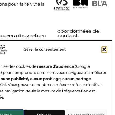
ons pour faire vivre la
coordonnées de
heures d’ouverture
contact
Rue Jules Hans 10
ecrétariat
Gérer le consentement
1420 Braine-l’Alleud
u lundi au vendredi
02 854 07 30
e 9 h à 17 h
tilise des cookies de
mesure d'audience
(Google
hello@lepop.be
s) pour comprendre comment vous naviguez et améliorer
illetterie
ASBL POP
cune publicité, aucun profilage, aucun partage
Région Wallonne | BE12
ial.
Vous pouvez accepter ou refuser : refuser n'enlève
u lundi au vendredi
0681 0481 5092 | RPM
tre navigation, seule la mesure de fréquentation est
de Nivelles
e 9 h à 12 h 30
ée.
ccessibilité