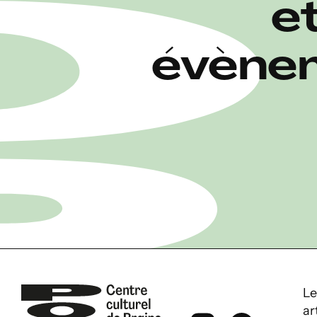
e
évènem
Le
ar