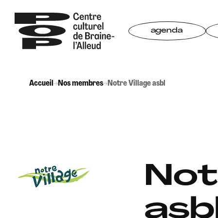
Aller
au
contenu
agenda
Accueil
→
Nos membres
→
Notre Village asbl
Not
asb