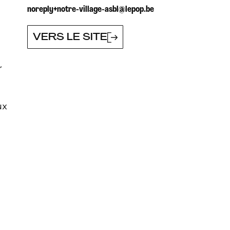
noreply+notre-village-asbl@lepop.be
VERS LE SITE
r
ux