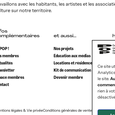
availlons avec les habitants, les artistes et les associati
lture sur notre territoire.
fos
omplémentaires
et aussi…
S
 POP !
Nos projets
s membres
Éducation aux médias
d
tualités
Locations et résidences
d
Ce site u
wsletter
Kit de communication
Analytic
B
pace membres
Devenir membre
le site.
Au
commerc
ntact
d
rien à vo
d
désactiv
tions légales & Vie privée
Conditions générales de vente
Déclaration d’a