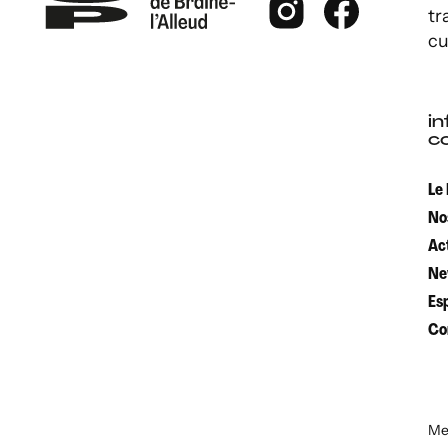
tr
cu
in
c
Le
No
Ac
Ne
Es
Co
Men