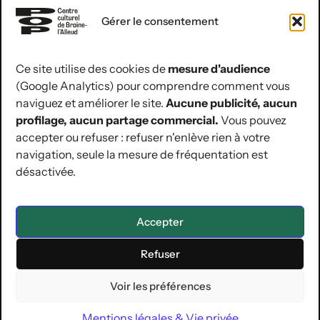
du lundi au vendredi
Gérer le consentement
de 9 h à 12 h 30
Ce site utilise des cookies de
mesure d'audience
(Google Analytics) pour comprendre comment vous
coordonnées de contact
naviguez et améliorer le site.
Aucune publicité, aucun
Rue Jules Hans 10
profilage, aucun partage commercial.
Vous pouvez
1420 Braine-l’Alleud
accepter ou refuser : refuser n'enlève rien à votre
navigation, seule la mesure de fréquentation est
02 854 07 30
désactivée.
hello@lepop.be
ASBL POP
Région Wallonne | BE12 0681 0481 5092 | RPM de Nivelles
Accepter
Refuser
Mentions légales & Vie privée
Conditions générales de vente
Déclaration d’accessibilité
Voir les préférences
Mentions légales & Vie privée