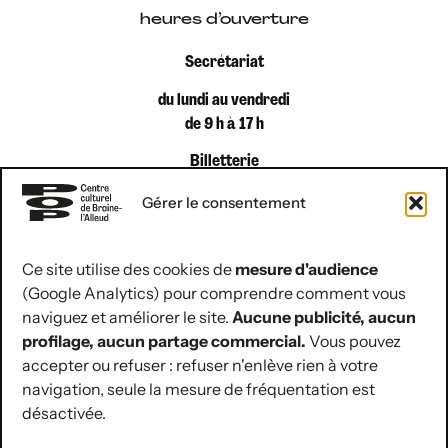
heures d’ouverture
Secrétariat
du lundi au vendredi
de 9 h à 17 h
Billetterie
du lundi au vendredi
Gérer le consentement
de 9 h à 12 h 30
Ce site utilise des cookies de
mesure d'audience
(Google Analytics) pour comprendre comment vous
coordonnées de contact
naviguez et améliorer le site.
Aucune publicité, aucun
Rue Jules Hans 10
profilage, aucun partage commercial.
Vous pouvez
1420 Braine-l’Alleud
accepter ou refuser : refuser n'enlève rien à votre
navigation, seule la mesure de fréquentation est
02 854 07 30
désactivée.
hello@lepop.be