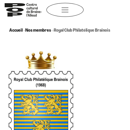
Aller
au
contenu
Accueil
→
Nos membres
→
Royal Club Philatélique Brainois