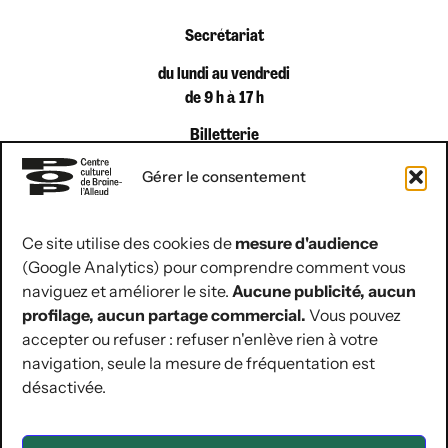
Secrétariat
du lundi au vendredi
de 9 h à 17 h
Billetterie
du lundi au vendredi
Gérer le consentement
de 9 h à 12 h 30
Ce site utilise des cookies de
mesure d'audience
(Google Analytics) pour comprendre comment vous
coordonnées de contact
naviguez et améliorer le site.
Aucune publicité, aucun
Rue Jules Hans 10
profilage, aucun partage commercial.
Vous pouvez
1420 Braine-l’Alleud
accepter ou refuser : refuser n'enlève rien à votre
navigation, seule la mesure de fréquentation est
02 854 07 30
désactivée.
hello@lepop.be
ASBL POP