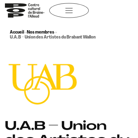
Aller
au
contenu
Accueil
→
Nos membres
→
U.A.B – Union des Artistes du Brabant Wallon
U.A.B – Union