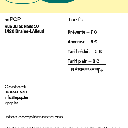
le POP
Tarifs
Rue Jules Hans 10
1420 Braine-L'Alleud
Prévente — 7 €
Abonné·e — 6 €
Tarif réduit — 5 €
Tarif plein — 8 €
RÉSERVER
Contact
02 854 05 50
info@lepop.be
lepop.be
Infos complémentaires