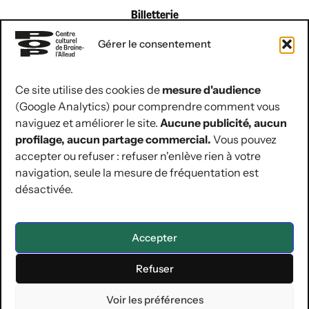
Billetterie
du lundi au vendredi
Gérer le consentement
de 9 h à 12 h 30
Ce site utilise des cookies de
mesure d'audience
(Google Analytics) pour comprendre comment vous
coordonnées de contact
naviguez et améliorer le site.
Aucune publicité, aucun
Rue Jules Hans 10
profilage, aucun partage commercial.
Vous pouvez
1420 Braine-l’Alleud
accepter ou refuser : refuser n'enlève rien à votre
navigation, seule la mesure de fréquentation est
02 854 07 30
désactivée.
hello@lepop.be
ASBL POP
Région Wallonne | BE12 0681 0481 5092 | RPM de Nivelles
Accepter
Refuser
Mentions légales & Vie privée
Conditions générales de vente
Déclaration d’accessibilité
Voir les préférences