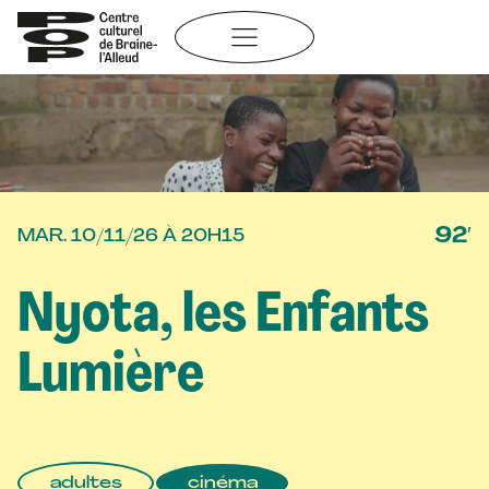
Aller
au
contenu
92′
MAR. 10/11/26 À 20H15
Nyota, les Enfants
Lumière
adultes
cinéma