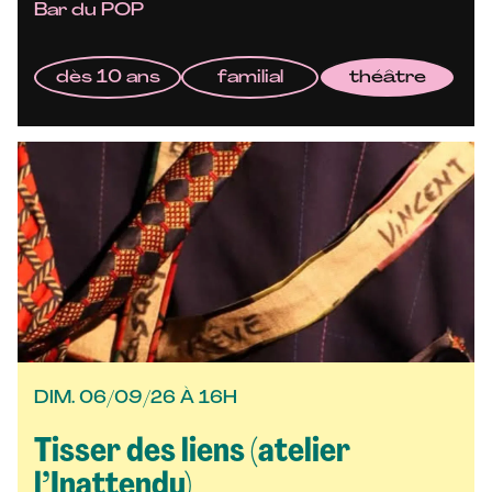
Bar du POP
dès 10 ans
familial
théâtre
DIM. 06/09/26 À 16H
Tisser des liens (atelier
l’Inattendu)