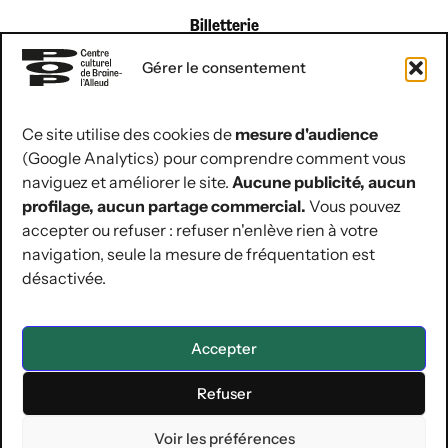
Billetterie
du lundi au vendredi
Gérer le consentement
de 9 h à 12 h 30
Ce site utilise des cookies de
mesure d'audience
(Google Analytics) pour comprendre comment vous
coordonnées de contact
naviguez et améliorer le site.
Aucune publicité, aucun
Rue Jules Hans 10
profilage, aucun partage commercial.
Vous pouvez
1420 Braine-l’Alleud
accepter ou refuser : refuser n'enlève rien à votre
navigation, seule la mesure de fréquentation est
02 854 07 30
désactivée.
hello@lepop.be
ASBL POP
Région Wallonne | BE12 0681 0481 5092 | RPM de Nivelles
Accepter
Refuser
Mentions légales & Vie privée
Conditions générales de vente
Déclaration d’accessibilité
Voir les préférences