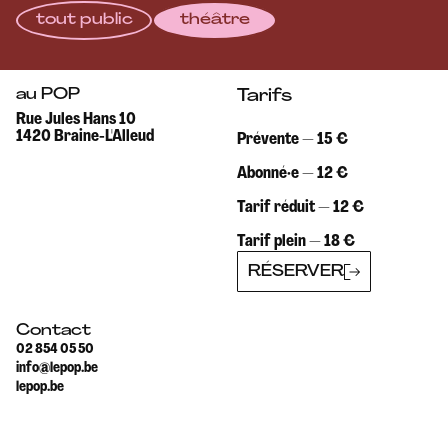
tout public
théâtre
au POP
Tarifs
Rue Jules Hans 10
1420 Braine-L'Alleud
Prévente — 15 €
Abonné·e — 12 €
Tarif réduit — 12 €
Tarif plein — 18 €
RÉSERVER
Contact
02 854 05 50
info@lepop.be
lepop.be