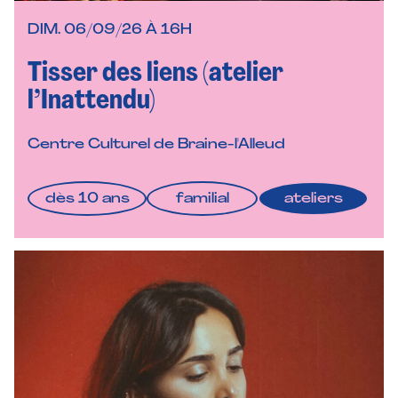
DIM. 06/09/26 À 16H
Tisser des liens (atelier
l’Inattendu)
Centre Culturel de Braine-l'Alleud
dès 10 ans
familial
ateliers