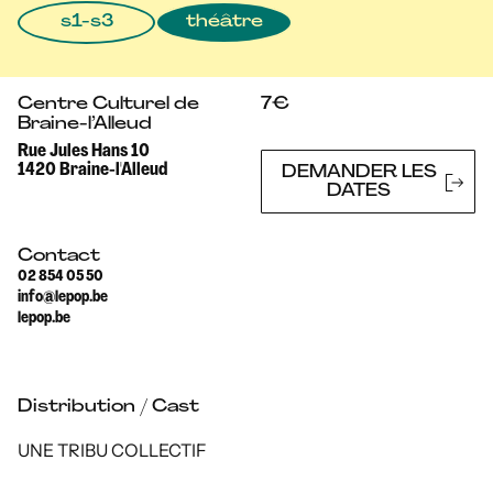
s1-s3
théâtre
Centre Culturel de
7€
Braine-l’Alleud
Rue Jules Hans 10
1420 Braine-l'Alleud
DEMANDER LES
DATES
Contact
02 854 05 50
info@lepop.be
lepop.be
Distribution / Cast
UNE TRIBU COLLECTIF