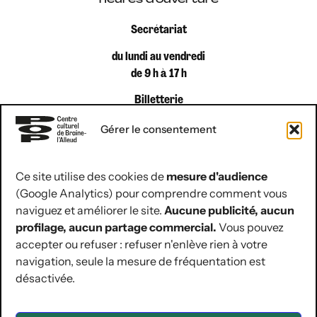
heures d’ouverture
Secrétariat
du lundi au vendredi
de 9 h à 17 h
Billetterie
du lundi au vendredi
Gérer le consentement
de 9 h à 12 h 30
Ce site utilise des cookies de
mesure d'audience
(Google Analytics) pour comprendre comment vous
coordonnées de contact
naviguez et améliorer le site.
Aucune publicité, aucun
Rue Jules Hans 10
profilage, aucun partage commercial.
Vous pouvez
1420 Braine-l’Alleud
accepter ou refuser : refuser n'enlève rien à votre
navigation, seule la mesure de fréquentation est
02 854 07 30
désactivée.
hello@lepop.be
ASBL POP