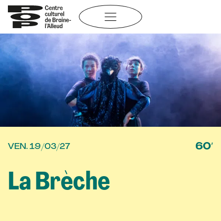
Aller
au
contenu
60′
VEN. 19/03/27
La Brèche