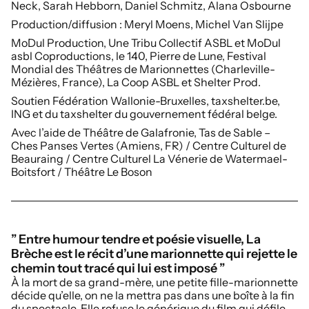
Neck, Sarah Hebborn, Daniel Schmitz, Alana Osbourne
Production/diffusion :
Meryl Moens, Michel Van Slijpe
MoDul Production, Une Tribu Collectif ASBL et MoDul
asbl Coproductions, le 140, Pierre de Lune, Festival
Mondial des Théâtres de Marionnettes (Charleville-
Mézières, France), La Coop ASBL et Shelter Prod.
Soutien Fédération Wallonie-Bruxelles, taxshelter.be,
ING et du taxshelter du gouvernement fédéral belge.
Avec l’aide de Théâtre de Galafronie, Tas de Sable –
Ches Panses Vertes (Amiens, FR) / Centre Culturel de
Beauraing / Centre Culturel La Vénerie de Watermael-
Boitsfort / Théâtre Le Boson
” Entre humour tendre et poésie visuelle, La
Brèche est le récit d’une marionnette qui rejette le
chemin tout tracé qui lui est imposé ”
À la mort de sa grand-mère, une petite fille-marionnette
décide qu’elle, on ne la mettra pas dans une boîte à la fin
du spectacle. Elle refuse le générique du film qui défile,