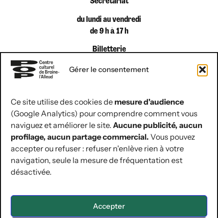
Secrétariat
du lundi au vendredi
de 9 h à 17 h
Billetterie
du lundi au vendredi
Gérer le consentement
de 9 h à 12 h 30
Ce site utilise des cookies de
mesure d'audience
(Google Analytics) pour comprendre comment vous
coordonnées de contact
naviguez et améliorer le site.
Aucune publicité, aucun
Rue Jules Hans 10
profilage, aucun partage commercial.
Vous pouvez
1420 Braine-l’Alleud
accepter ou refuser : refuser n'enlève rien à votre
navigation, seule la mesure de fréquentation est
02 854 07 30
désactivée.
hello@lepop.be
ASBL POP
Région Wallonne | BE12 0681 0481 5092 | RPM de Nivelles
Accepter