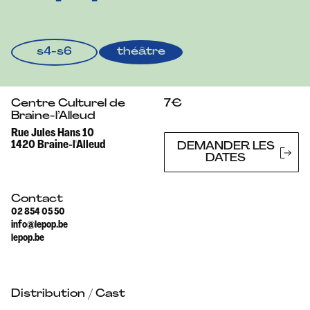
s4-s6
théâtre
Centre Culturel de
7€
Braine-l’Alleud
Rue Jules Hans 10
1420 Braine-l'Alleud
DEMANDER LES
DATES
Contact
02 854 05 50
info@lepop.be
lepop.be
Distribution / Cast