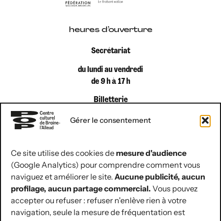
heures d’ouverture
Secrétariat
du lundi au vendredi
de 9 h à 17 h
Billetterie
du lundi au vendredi
Gérer le consentement
de 9 h à 12 h 30
Ce site utilise des cookies de
mesure d'audience
(Google Analytics) pour comprendre comment vous
coordonnées de contact
naviguez et améliorer le site.
Aucune publicité, aucun
Rue Jules Hans 10
profilage, aucun partage commercial.
Vous pouvez
1420 Braine-l’Alleud
accepter ou refuser : refuser n'enlève rien à votre
navigation, seule la mesure de fréquentation est
02 854 07 30