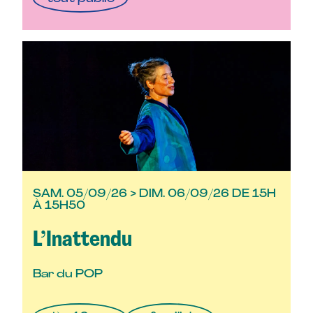
SAM. 05/09/26 > DIM. 06/09/26 DE 15H
À 15H50
L’Inattendu
Bar du POP