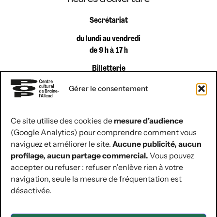
heures d’ouverture
Secrétariat
du lundi au vendredi
de 9 h à 17 h
Billetterie
du lundi au vendredi
Gérer le consentement
de 9 h à 12 h 30
Ce site utilise des cookies de
mesure d'audience
(Google Analytics) pour comprendre comment vous
coordonnées de contact
naviguez et améliorer le site.
Aucune publicité, aucun
Rue Jules Hans 10
profilage, aucun partage commercial.
Vous pouvez
1420 Braine-l’Alleud
accepter ou refuser : refuser n'enlève rien à votre
navigation, seule la mesure de fréquentation est
02 854 07 30
désactivée.
hello@lepop.be
ASBL POP