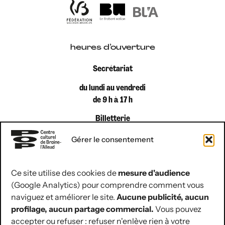
heures d’ouverture
Secrétariat
du lundi au vendredi
de 9 h à 17 h
Billetterie
du lundi au vendredi
Gérer le consentement
de 9 h à 12 h 30
Ce site utilise des cookies de
mesure d'audience
(Google Analytics) pour comprendre comment vous
coordonnées de contact
naviguez et améliorer le site.
Aucune publicité, aucun
Rue Jules Hans 10
profilage, aucun partage commercial.
Vous pouvez
1420 Braine-l’Alleud
accepter ou refuser : refuser n'enlève rien à votre