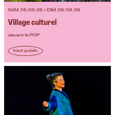
SAM. 05/09/26 > DIM. 06/09/26
Village culturel
devant le POP
tout public