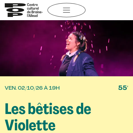
Aller
au
contenu
55′
VEN. 02/10/26 À 19H
Les bêtises de
Violette