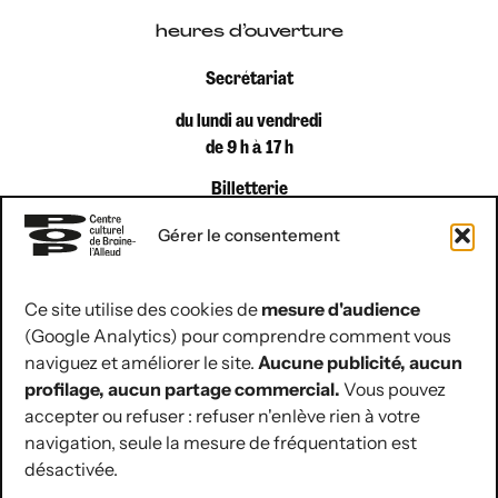
heures d’ouverture
Secrétariat
du lundi au vendredi
de 9 h à 17 h
Billetterie
du lundi au vendredi
Gérer le consentement
de 9 h à 12 h 30
Ce site utilise des cookies de
mesure d'audience
(Google Analytics) pour comprendre comment vous
coordonnées de contact
naviguez et améliorer le site.
Aucune publicité, aucun
Rue Jules Hans 10
profilage, aucun partage commercial.
Vous pouvez
1420 Braine-l’Alleud
accepter ou refuser : refuser n'enlève rien à votre
navigation, seule la mesure de fréquentation est
02 854 07 30
désactivée.
hello@lepop.be