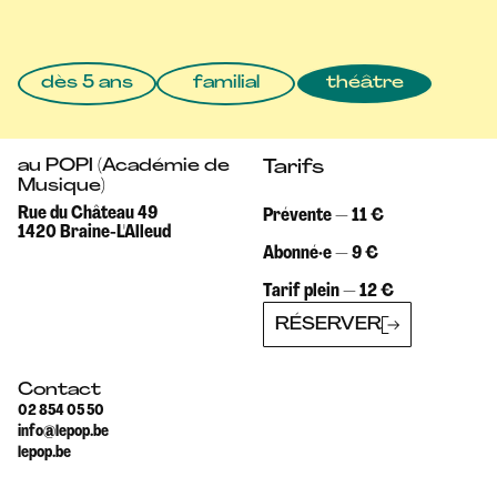
dès 5 ans
familial
théâtre
au POPI (Académie de
Tarifs
Musique)
Rue du Château 49
Prévente — 11 €
1420 Braine-L'Alleud
Abonné·e — 9 €
Tarif plein — 12 €
RÉSERVER
Contact
02 854 05 50
info@lepop.be
lepop.be