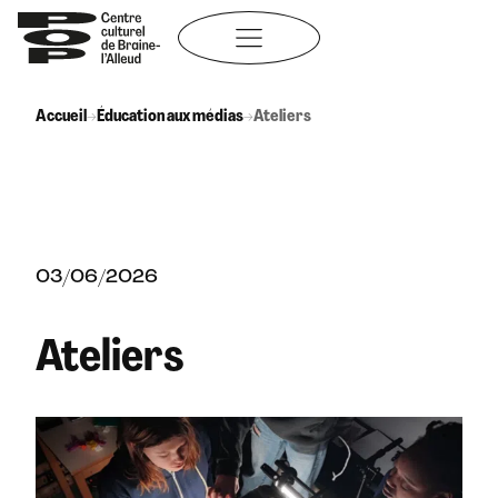
Aller
au
contenu
Accueil
→
Éducation aux médias
→
Ateliers
03/06/2026
Ateliers