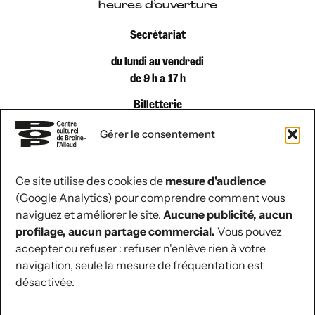
heures d’ouverture
Secrétariat
du lundi au vendredi
de 9 h à 17 h
Billetterie
du lundi au vendredi
Gérer le consentement
de 9 h à 12 h 30
Ce site utilise des cookies de
mesure d'audience
(Google Analytics) pour comprendre comment vous
coordonnées de contact
naviguez et améliorer le site.
Aucune publicité, aucun
Rue Jules Hans 10
profilage, aucun partage commercial.
Vous pouvez
1420 Braine-l’Alleud
accepter ou refuser : refuser n'enlève rien à votre
navigation, seule la mesure de fréquentation est
02 854 07 30
désactivée.
hello@lepop.be
ASBL POP